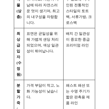
물
남에 따라 자연스러
인된 전통적인
(상
운 멋이 생기며, 최고
스타일의 토트
층)
의 내구성을 자랑합
백, 서류가방, 크
니다.
로스백
최
표면은 균일성을 위
배치 간 일관성
상
해 가볍게 샌딩 처리
이 중요한 중급
급
되었으며, 색상 일관
프리미엄 라인
입
성이 뛰어납니다.
자
(수
정
됨)
분
가격 부담이 적고, 노
패스트 패션 또
할
화 가능성이 낮습니
는 수명 주기가
가
다.
짧은 판촉용 제
죽
품 라인
/