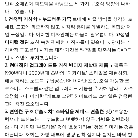
턴과 소매업체 피드백을 바탕으로 세 가지 구조적 방향이 나타
나고 있습니다.
1. 건축적 기하학 + 부드러운 가죽
로에베 퍼즐 방식을 생각해 보
세요. 로고에 의존하지 않고 시각적 흥미를 유발하는 복잡한 패
널 구성입니다. 이러한 디자인에는 다음이 필요합니다.
고정밀
디지털 절단
또한 숙련된 패턴 제작자들이 있습니다. 당사는 기
하학적 구조물의 시제품 ​​제작 기간을 5~7일로 단축하는 CAD 패
턴 시스템에 투자했습니다.
2. 현대적인 업그레이드를 거친 빈티지 재발매 제품
고객들은
1990년대나 2000년대 초반의 "아카이브" 스타일을 재현하되,
패딩 처리된 노트북 수납공간, RFID 차단 포켓, 조절 가능한 크
로스바디 스트랩과 같은 업그레이드 기능을 추가해 달라고 자주
요청합니다. 이러한 "레트로 모던" 하이브리드 스타일은 검증된
판매 촉진 요소입니다.
3. 편안한 구조 ("슬로치" 스타일을 제대로 연출한 것)
'조용한
럭셔리' 트렌드는 더 부드럽고 뻣뻣하지 않은 가방을 일반화했
습니다. 하지만 '부드러운' 것이 '흐물거리는' 것을 의미하는 것은
아닙니다. 저희는 가방 내부에 경량 접착 심지나 숨겨진 바닥 형