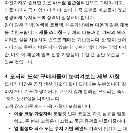
마찬가지로 중요한 것은
바느질 일관성
직선으로 그려야 하고,
되돌아간 자국이 없어야 하며, 실이 가죽 표면을 파고들지 않고
평평하게 유지되도록 장력이 일정해야 합니다.
짐이 많은 가방(여행용 토트백, 서류가방)에는 다음과 같은 제품
을 추천드립니다.
새들 스티칭
—두 개의 바늘과 한 가닥의 왁스
처리된 실을 사용하여 손으로 꿰매는 기법입니다. 한 땀이 끊어
지더라도 주변의 땀은 남아 있습니다. 손이 많이 가는 작업이지
만, 바로 이 때문에 일부 전통 가방들이 수십 년 동안 보존될 수
있는 것입니다.
4. 모서리 도색: 구매자들이 눈여겨보는 세부 사항
모서리 마감은 공장 생산 기술의 질이 드러나는 부분입니다. 갈
라지거나, 기포가 생기거나, 고르지 않게 칠해진 모서리는 즉시
"저가 생산"임을 나타냅니다.
고객 참조 기준에는 다음 사항이 포함됩니다.
이중 코팅 가장자리 도장
첫 번째 코팅은 가죽 섬유를 밀봉
하고, 두 번째 코팅은 매끄럽고 둥근 윤곽을 만들어줍니다.
열 활성화 왁스 또는 수지 기반 페인트
가죽이 벗겨지는 대