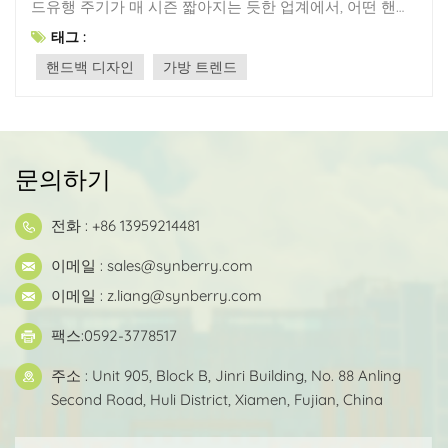
드유행 주기가 매 시즌 짧아지는 듯한 업계에서, 어떤 핸드
백들은 시간을 초월합니다. 단순히 몇 시즌을 버티는 것을
태그 :
넘어, 그 시대를 훨씬 뛰어넘어 수십 년 동안 브랜드 매출의
핸드백 디자인
가방 트렌드
핵심이 되기도 합니다. ~에 신베리우리는 이 가방들을 패션
의 기적이라고 생각하지 않습니다. 우리는 이 가방들을 다
음과 같이 생각합니다. 공학적 성과모든 "클래식" 제품 뒤
에는 어떤 브랜드든 활용할 수 있는 반복 가능한 제조 원칙
들이 숨어 있습니다. 단, 이러한 원칙들을 이해하는 제조업
문의하기
체와 협력해야 합니다. 이 가이드에서는 핸드백을 진정으
로 유행을 타지 않게 만드는 요소를 분석하고, 이러한 원칙
전화 : +86 13959214481
을 여러분의 핸드백에 적용하는 방법을 알려드립니다. 자
체 브랜드 또는 OEM 컬렉션. 브랜드에 "시대를 초월하는"
이메일 :
sales@synberry.com
핵심 컬렉션이 필요한 이유바느질과 가죽에 대해 이야기하
기 전에, 사업적 관점에서 살펴보겠습니다. 2~3가지의 꾸준
이메일 :
z.liang@synberry.com
한 인기를 누리는 실루엣을 중심으로 제품 카탈로그를 구
팩스:0592-3778517
축하는 브랜드는 다음과 같은 세 가지 분명한 이점을 얻습
니다.SKU 위험도 낮추기클래식한 디자인은 계절에 상관없
주소 : Unit 905, Block B, Jinri Building, No. 88 Anling
이 꾸준히 판매되어 재고 부담을 줄여줍니다.더 높은 인지
Second Road, Huli District, Xiamen, Fujian, China
가치소비자들은 5주가 아닌 5년 동안 사용할 수 있을 거라
고 믿는 가방에 프리미엄 가격을 지불합니다.브랜드 자산
가치 상승디자인이 생산되는 기간이 길어질수록 문화적 영