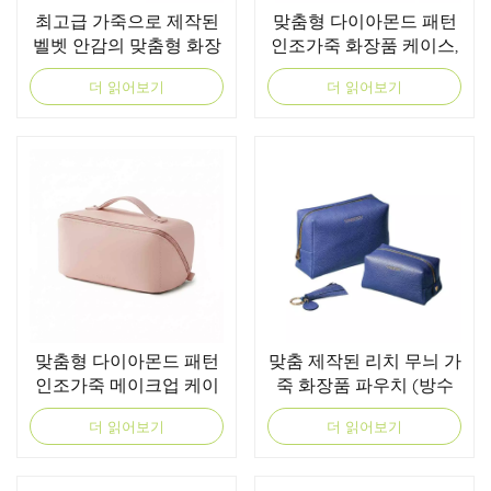
최고급 가죽으로 제작된
맞춤형 다이아몬드 패턴
벨벳 안감의 맞춤형 화장
인조가죽 화장품 케이스,
품 가방 | OEM 화장품 가
전체 인조가죽 내부, 지퍼
더 읽어보기
더 읽어보기
방
여밈 및 탈착식 거울 포함
맞춤형 다이아몬드 패턴
맞춤 제작된 리치 무늬 가
인조가죽 메이크업 케이
죽 화장품 파우치 (방수
스, 상단 손잡이 및 넓은
T/C 면 안감 및 금색 금속
더 읽어보기
더 읽어보기
입구
지퍼 포함)