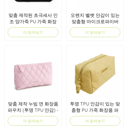
맞춤 제작된 초극세사 인
오렌지 벨벳 안감이 있는
조 양가죽 PU 가죽 화장
맞춤형 마이크로파이버
품 가방 (방수 및 방오 기
가죽 화장품 파우치 - 고
더 읽어보기
더 읽어보기
능 포함)
급 소매 및 선물용 프리미
엄 비건 뷰티 파우치
맞춤 제작 누빔 면 화장품
투명 TPU 안감이 있는 맞
파우치 (투명 TPU 안감) -
춤형 PU 가죽 화장품 파
소매 및 라이프스타일 브
우치
더 읽어보기
더 읽어보기
랜드에 적합한 부드러운