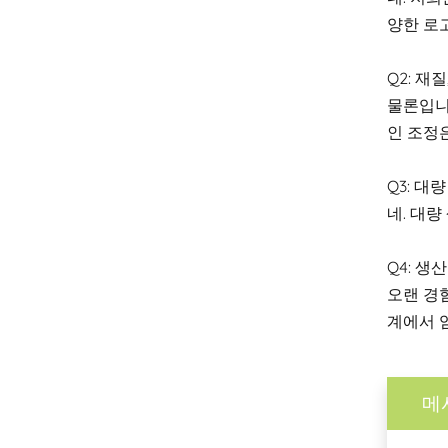
양한 로
Q2: 재
물론입니다
인 조정
Q3: 대
네. 대량
Q4: 
오랜 경험
계에서 
메