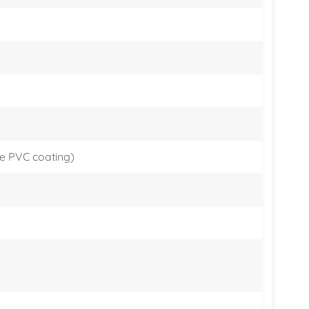
한국어
היברית
de PVC coating)