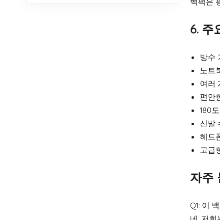
백팩은 
6. 
방수 
노트
여러 
편안한
180
신발 
헤드폰
고급형
자주 
Q1: 이
네. 저희