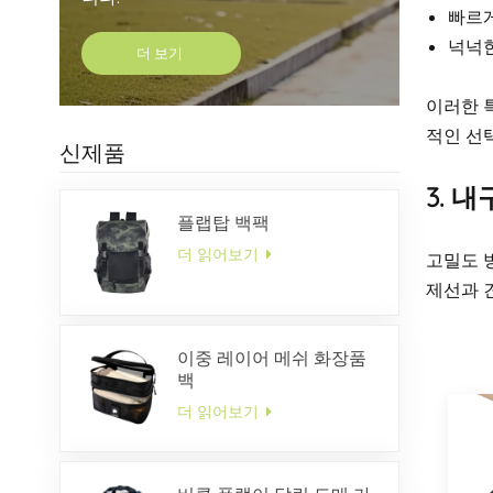
빠르게
넉넉한
더 보기
이러한 
적인 선
신제품
3. 
플랩탑 백팩
더 읽어보기
고밀도 
제선과 
이중 레이어 메쉬 화장품
백
더 읽어보기