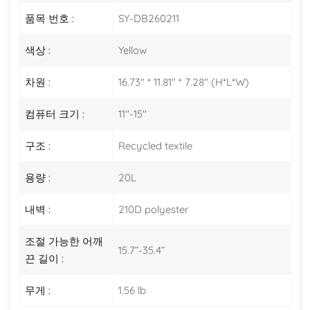
품목 번호 :
SY-DB260211
색상 :
Yellow
차원 :
16.73" * 11.81" * 7.28" (H*L*W)
컴퓨터 크기 :
11''-15''
구조 :
Recycled textile
용량 :
20L
내벽 :
210D polyester
조절 가능한 어깨
15.7”-35.4”
끈 길이 :
무게 :
1.56 lb