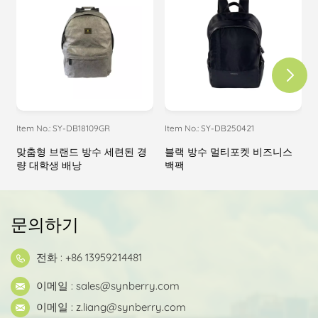
Item No.: SY-DB18109GR
Item No.: SY-DB250421
I
맞춤형 브랜드 방수 세련된 경
블랙 방수 멀티포켓 비즈니스
량 대학생 배낭
백팩
문의하기
전화 : +86 13959214481
이메일 :
sales@synberry.com
이메일 :
z.liang@synberry.com