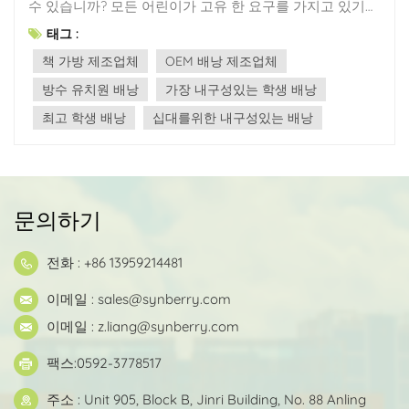
수 있습니까? 모든 어린이가 고유 한 요구를 가지고 있기
때문에이 질문에 대한 한 가지 크기의 대답은 없습니다. 그
태그 :
러나 내구성, 기능, 편안함 및 외관과 같은 여러 주요 측면
책 가방 제조업체
OEM 배낭 제조업체
의 어린이를위한 배낭의 적합성을 평가할 수 있습니다. 수
백 가지 옵션에서 완벽한 배낭을 선택하는 것은 불가능할
방수 유치원 배낭
가장 내구성있는 학생 배낭
수 있지만, 이러한 주요 측면이 기대를 충족 시키거나 초과
최고 학생 배낭
십대를위한 내구성있는 배낭
하면 배낭은 완벽하지는 않더라도 만족 스럽습니다. 내구
성: 어린이의 배낭은 성인보다 더 큰 도전에 직면합니다. 활
성 자연이 배낭을보다 복잡한 사용 환경에 노출시키기 때
문입니다. 따라서 내구성은 배낭의 가장 근본적인 요구 사
항입니다. 폴리 에스테르와 나일론은 배낭에 사용되는 가
문의하기
장 일반적인 재료입니다. 견고하고 내구성이 뛰어나고 방
풍이 방수되고 청소하기 쉽기 때문에 학생 배낭에 선호되
전화 : +86 13959214481
는 자료가됩니다. 가장 내구성있는 학생 배낭을 찾고 있다
면 이음새와 스트레스 지점을 강화하여 매일 마모를 견딜
이메일 :
sales@synberry.com
수 있습니다. 기능 : 배낭에는 충분한 저장 공간이 있어야하
이메일 :
z.liang@synberry.com
며 방수 및 청소가 쉬워야합니다. 아이들은 종종 스포츠 장
비뿐만 아니라 수업을 위해 교과서를 가지고 다니야하기
팩스:0592-3778517
때문에 저장 공간은 너무 작아서는 안됩니다. 또한, 어린이
의 수화 요구를 해결하기 위해 물병을위한 주머니가 있어
주소 : Unit 905, Block B, Jinri Building, No. 88 Anling
야합니다. 많은 어린이들이 학교에 점심을 가져 오는 것을