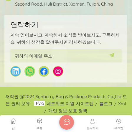
Second Road, Huli District, Xiamen, Fujian, China
고려할 때 잘 설계된 방수 유치원 배낭에는 오일 얼룩을 단
열하고 저항 할 수있는 독립적 인 점심 주머니가 있어야합
니다. 이 점심 주머니는 일반적으로 열 단열 알루미늄 금형
연락하기
으로 만들어졌으며 점심 박스뿐만 아니라 스포츠 활동 후
젖은 옷을 보관할 수 있습니다. 청소는 젖은 물미로 닦는 것
계속 읽어보시고, 계속해서 소식을 받아보시고, 구독하세
만 큼 간단합니다. 이 디자인은 유지 관리가 쉽지만 강력한
요. 귀하의 생각을 알려주시면 감사하겠습니다.
기능을 제공합니다. 어린이가 성인과 마찬가지로, 특히 비
오는 날에는 스스로 치료가 필요할 때 비 물방울 배낭을 돌
볼 수 없기 때문에 방수는 필수입니다. 편안: 어린이 뼈는
여전히 발달하고 있으며 무거운 하중을 운반하면 골격 성
장에 영향을 줄 수 있습니다. 따라서 하중을 운반 할 때 편
안함을 보장하기 위해서는 척추 보호 기능이있는 배낭이
필수적입니다. 많은 평판이 좋은 책 가방 제조업체는 패딩
어깨 끈, 통기성 뒷면 패널 및 조절 가능한 무게 분포와 같
저작권 @2024 Synberry Bag & Package Products Co.,Ltd 모
은 인체 공학적 기능 설계에 중점을 둡니다. 모습: 어린이의
미적 선호도는 종종 밝고 대담한 색상으로 기대됩니다. 반
든 권리 보유 .
네트워크 지원
사이트맵
/
블로그
/
Xml
사 스트립을 배낭의 디자인에 통합하는 것도 중요합니다.
/
개인 정보 보호 정책
안전이 먼저 온다. 반사 스트립이있는 배낭이 지나가고 있
지만 반사 스트립이 전체 설계에 영리하게 통합되어 미학
집
제품
문의하기
왓츠앱
적 및 기능적 목적을 모두 제공하는 경우 진정으로 우수한