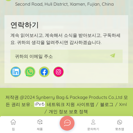
Second Road, Huli District, Xiamen, Fujian, China
나 고온 환경에서는 사용하지 마십시오.폴리에스터 원단은
가방에 적합할까요? 의심할 여지 없이, 폴리에스터의 특성
(높은 색상 견뢰도, 방수성, 내구성, 낮은 가격)은 폴리에스
연락하기
터 가방을 매우 적합한 선택으로 만듭니다. 100% 폴리에스
터로 만든 가방은 방수가 되나요?100% 폴리에스터 가방은
계속 읽어보시고, 계속해서 소식을 받아보시고, 구독하세
실제로 방수 기능만 갖추고 있어 일상적인 비로부터 물을
요. 귀하의 생각을 알려주시면 감사하겠습니다.
튕겨낼 수 있을 뿐, 완벽한 방수 기능은 아닙니다. 백팩의
방수 기능은 소재뿐만 아니라 디자인과 구조에 따라 달라
집니다. 일반적으로 100% 폴리에스터 가방의 방수 등급은
IPX4로, 방수 기능을 갖추고 있지만 방수 요건(1m 수심에서
30분 동안 건조 상태를 유지)은 충족하지 못합니다. 폴리에
스터 가방은 오래갈까요?폴리에스터 가방은 일반적으로
매우 내구성이 뛰어납니다. 폴리에스터 자체는 뛰어난 내
구성으로 잘 알려져 있습니다. 구조 설계가 적절하다면, 폴
저작권 @2024 Synberry Bag & Package Products Co.,Ltd 모
리에스터 가방은 일반적인 환경에서 일반적으로 3~5년 동
안 사용할 수 있습니다. 가방에는 나일론과 폴리에스터 중
든 권리 보유 .
네트워크 지원
사이트맵
/
블로그
/
Xml
어느 것이 더 좋을까요?폴리에스터 가방과 나일론 가방을
/
개인 정보 보호 정책
비교했을 때, 두 소재 모두 각자의 장점을 가지고 있습니다.
폴리에스터의 장점은 앞서 언급했습니다. 방수성과 자외선
집
제품
문의하기
왓츠앱
차단성 측면에서는 폴리에스터가 우위를 점합니다. 하지만