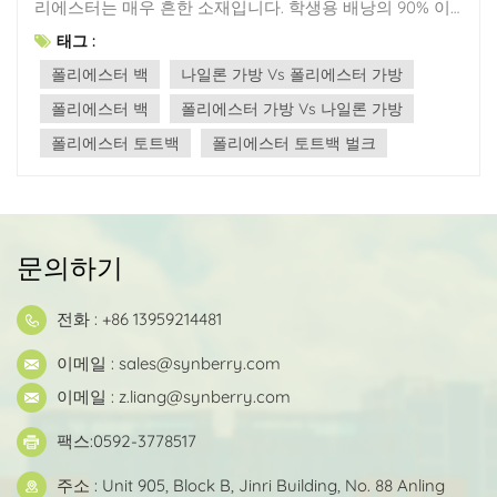
리에스터는 매우 흔한 소재입니다. 학생용 배낭의 90% 이
상이 폴리에스터로 만들어지며, 다음과 같은 장점이 있습
태그 :
니다.높은 인장 강도: 폴리에스터의 파단강도는 약 4.4~9.6
폴리에스터 백
나일론 가방 Vs 폴리에스터 가방
cN/dtex로 면보다 높습니다.내구성: 폴리에스터는 손상 없
이 수천 번의 마찰을 견딜 수 있습니다.수분 흡수율이 낮음:
폴리에스터 백
폴리에스터 가방 Vs 나일론 가방
폴리에스터의 흡습율은 0.4~0.8%로 습기에 대한 저항성이
폴리에스터 토트백
폴리에스터 토트백 벌크
강하고 빨리 마릅니다.높은 색상 견뢰도: 염색된 폴리에스
터는 ISO 105-B02 기준에 따라 4~6 수준을 달성할 수 있으
며, 장기간 실외에서 사용하더라도 쉽게 퇴색되지 않습니
다.우수한 내화학성: 폴리에스터는 일반적인 산, 알칼리, 기
름성 세척제에 대한 내성이 우수합니다. 면보다 폴리에스
문의하기
터 100%가 더 낫나요?용도에 따라 다릅니다. 폴리에스터는
내구성, 방수성, 그리고 색상 견뢰도 면에서 면보다 우수합
전화 : +86 13959214481
니다. 하지만 면은 생분해성이 뛰어나고, 더 부드럽고, 통기
성이 좋으며, 피부 친화적입니다. 폴리에스터는 면보다 가
이메일 :
sales@synberry.com
방 제작에 더 적합합니다. 폴리에스터의 단점은 무엇인가
이메일 :
z.liang@synberry.com
요?자연 상태에서는 분해되지 않아 장기적으로 환경 오염
을 일으킬 수 있으며, 일부 기업의 환경 요구 사항을 충족하
팩스:0592-3778517
지 못합니다.특히 건조한 환경에서는 정전기가 발생하기
쉽습니다.고온을 견딜 수 없습니다. 폴리에스터의 녹는점은
주소 : Unit 905, Block B, Jinri Building, No. 88 Anling
약 250°C이며, 고온에서는 변형될 수 있습니다. 화기 근처