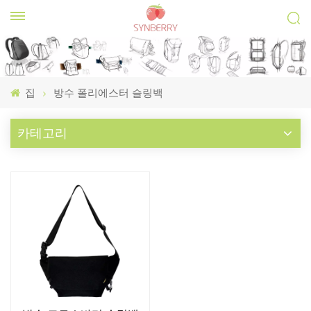
집
방수 폴리에스터 슬링백
카테고리