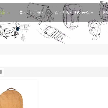
제품
회사 프로필
캄보디아 가방 공장
F