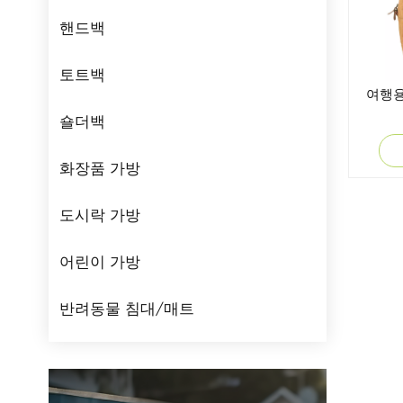
핸드백
토트백
여행용
숄더백
화장품 가방
도시락 가방
어린이 가방
반려동물 침대/매트