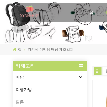
집
집
카키색 여행용 배낭 제조업체
카테고리
배낭
여행가방
필통