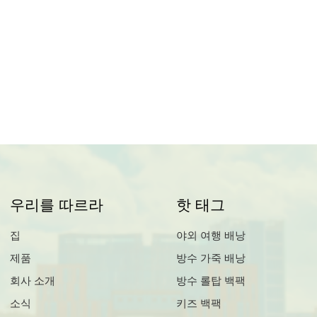
우리를 따르라
핫 태그
집
야외 여행 배낭
제품
방수 가죽 배낭
회사 소개
방수 롤탑 백팩
소식
키즈 백팩