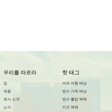
우리를 따르라
핫 태그
집
야외 여행 배낭
제품
방수 가죽 배낭
회사 소개
방수 롤탑 백팩
소식
키즈 백팩