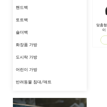
핸드백
토트백
맞춤형
이
숄더백
화장품 가방
도시락 가방
어린이 가방
반려동물 침대/매트