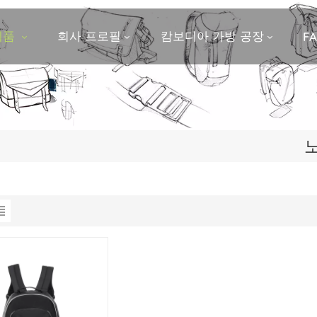
제품
회사 프로필
캄보디아 가방 공장
F