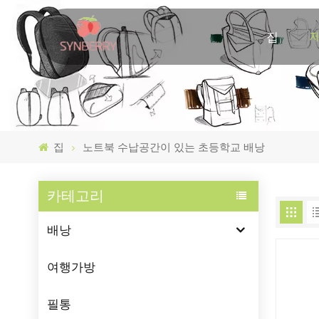
집
집
노트북 수납공간이 있는 초등학교 배낭
카테고리
배낭
여행가방
필통