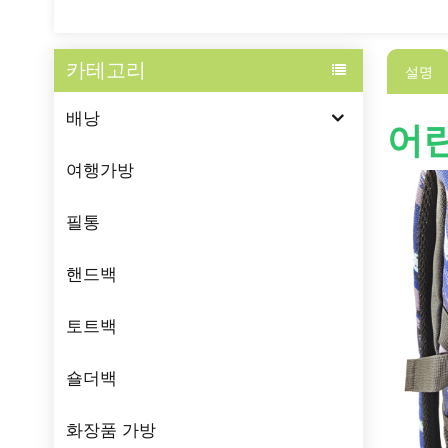
카테고리
설명
배낭
어린
여행가방
필통
핸드백
토트백
숄더백
화장품 가방