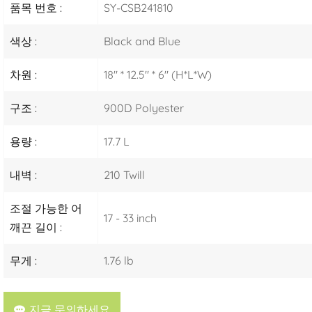
품목 번호 :
SY-CSB241810
색상 :
Black and Blue
차원 :
18" * 12.5" * 6" (H*L*W)
구조 :
900D Polyester
용량 :
17.7 L
내벽 :
210 Twill
조절 가능한 어
17 - 33 inch
깨끈 길이 :
무게 :
1.76 lb
지금 문의하세요