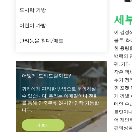
도시락 가방
세
어린이 가방
이 검정
블루, 
반려동물 침대/매트
한 용량
백팩의 
펜, 기타
작은 액
어떻게 도와드릴까요?
추가 정
면 포켓
귀하에게 편리한 방법으로 문의하실
수 있습니다. 우리는 이메일이나 전화
게 꺼낼 
를 통해 연중무휴 24시간 연락 가능합
메인 수
니다.
블릿이나
어 개인
더 보기
편의성을