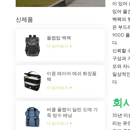
이 있어
있어 물
신제품
백팩의 
은 부드
900D
플랩탑 백팩
다.
더 읽어보기
신뢰할 수
구성과 
모와 자
이중 레이어 메쉬 화장품
일상적인
백
다.
더 읽어보기
회
버클 플랩이 달린 도매 가
죽 방수 배낭
30년 
리는 유
더 읽어보기